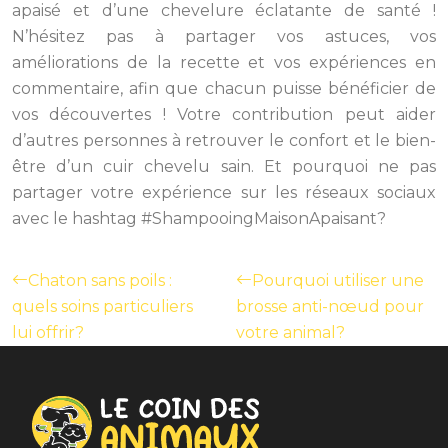
apaisé et d’une chevelure éclatante de santé !
N’hésitez pas à partager vos astuces, vos
améliorations de la recette et vos expériences en
commentaire, afin que chacun puisse bénéficier de
vos découvertes ! Votre contribution peut aider
d’autres personnes à retrouver le confort et le bien-
être d’un cuir chevelu sain. Et pourquoi ne pas
partager votre expérience sur les réseaux sociaux
avec le hashtag #ShampooingMaisonApaisant?
Chaton sans poils :
Pourquoi utiliser une
quels soins particuliers
brosse anti-nœud pour
lui offrir?
votre animal?