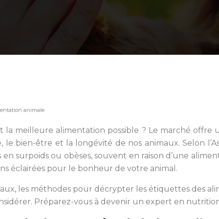
imentation animale
la meilleure alimentation possible ? Le marché offre un
, le bien-être et la longévité de nos animaux. Selon l’
s en surpoids ou obèses, souvent en raison d’une alimen
ons éclairées pour le bonheur de votre animal.
x, les méthodes pour décrypter les étiquettes des alime
nsidérer. Préparez-vous à devenir un expert en nutrition