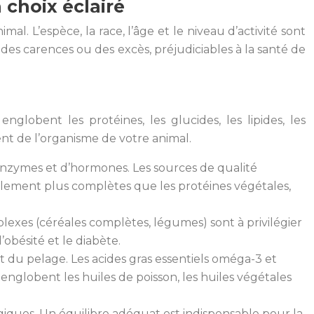
 choix éclairé
mal. L’espèce, la race, l’âge et le niveau d’activité sont
des carences ou des excès, préjudiciables à la santé de
nglobent les protéines, les glucides, les lipides, les
nt de l’organisme de votre animal.
d’enzymes et d’hormones. Les sources de qualité
alement plus complètes que les protéines végétales,
plexes (céréales complètes, légumes) sont à privilégier
obésité et le diabète.
 et du pelage. Les acides gras essentiels oméga-3 et
englobent les huiles de poisson, les huiles végétales
giques. Un équilibre adéquat est indispensable pour la