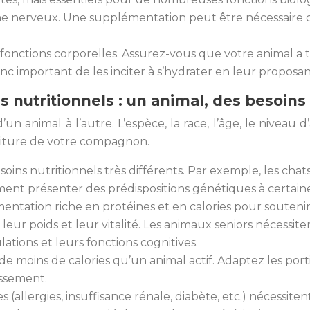
e nerveux. Une supplémentation peut être nécessaire da
 fonctions corporelles. Assurez-vous que votre animal a to
donc important de les inciter à s’hydrater en leur propos
ns nutritionnels : un animal, des besoin
 animal à l’autre. L’espèce, la race, l’âge, le niveau d’
rriture de votre compagnon.
esoins nutritionnels très différents. Par exemple, les ch
nt présenter des prédispositions génétiques à certaines
imentation riche en protéines et en calories pour souteni
eur poids et leur vitalité. Les animaux seniors nécessit
ations et leurs fonctions cognitives.
de moins de calories qu’un animal actif. Adaptez les por
issement.
 (allergies, insuffisance rénale, diabète, etc.) nécessit