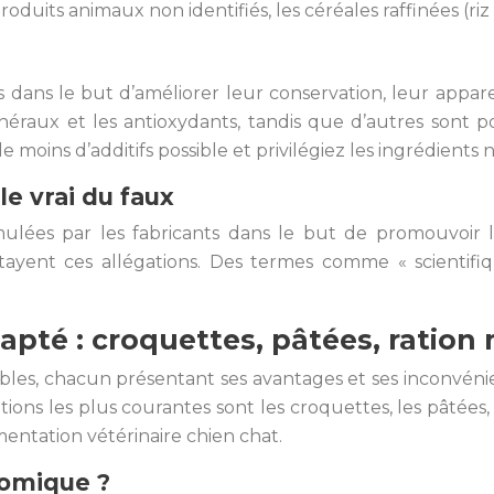
duits animaux non identifiés, les céréales raffinées (riz 
s dans le but d’améliorer leur conservation, leur appare
inéraux et les antioxydants, tandis que d’autres sont p
e moins d’additifs possible et privilégiez les ingrédients 
le vrai du faux
rmulées par les fabricants dans le but de promouvoir 
 étayent ces allégations. Des termes comme « scientif
adapté : croquettes, pâtées, rati
bles, chacun présentant ses avantages et ses inconvéni
tions les plus courantes sont les croquettes, les pâtée
imentation vétérinaire chien chat.
nomique ?