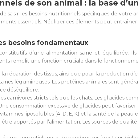
nels de son animal : la base d’un
de saisir les besoins nutritionnels spécifiques de votre ani
iments essentiels. Négliger ces éléments peut entraîner 
 les besoins fondamentaux
nstitutifs d’une alimentation saine et équilibrée. Ils e
ments remplit une fonction cruciale dans le fonctionneme
 la réparation des tissus, ainsi que pour la production 
rtaines légumineuses. Les protéines animales sont génér
e déséquilibre.
s carnivores stricts tels que les chats. Les glucides com
 Une consommation excessive de glucides peut favoriser l’
vitamines liposolubles (A, D, E, K) et la santé de la peau
être apportés par l’alimentation. Les sources de qualité 
tés, mais essentiels pour de nombreuses fonctions biolo