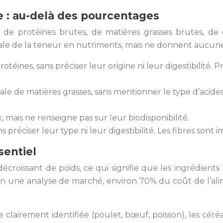
 : au-delà des pourcentages
 de protéines brutes, de matières grasses brutes, de
érale de la teneur en nutriments, mais ne donnent aucune 
otéines, sans préciser leur origine ni leur digestibilité. 
ale de matières grasses, sans mentionner le type d’acides
 mais ne renseigne pas sur leur biodisponibilité.
ns préciser leur type ni leur digestibilité. Les fibres so
sentiel
écroissant de poids, ce qui signifie que les ingrédient
lon une analyse de marché, environ 70% du coût de l’ali
de clairement identifiée (poulet, bœuf, poisson), les cér